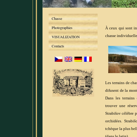
Chasse
Photographies
À ceux qui sont in
chasse individuelle
VISUALIZATION
Contacts
Les terrains de ch
difusent de la mon
Dans les terrain
trouver une réser
Strabišov célèbre p
orchidées. Strabiš
tchèque la plus be
(dans le latin).