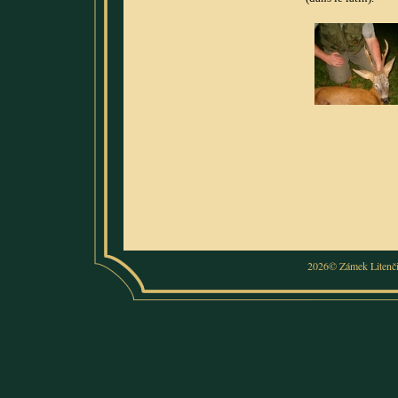
2026© Zámek Litenč