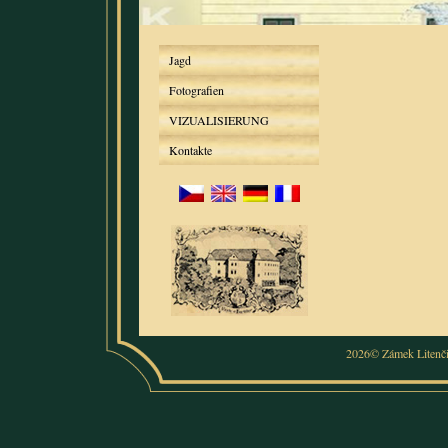
Jagd
Fotografien
VIZUALISIERUNG
Kontakte
2026© Zámek Litenč