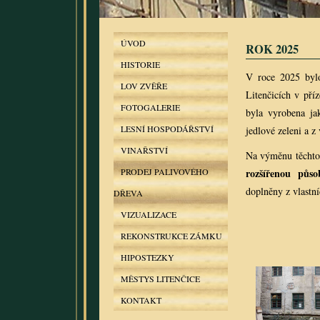
ÚVOD
ROK 2025
HISTORIE
V roce 2025 by
LOV ZVĚŘE
Litenčicích v pří
FOTOGALERIE
byla vyrobena ja
LESNÍ HOSPODÁŘSTVÍ
jedlové zeleni a z
VINAŘSTVÍ
Na výměnu těchto
PRODEJ PALIVOVÉHO
rozšířenou půso
doplněny z vlastní
DŘEVA
VIZUALIZACE
REKONSTRUKCE ZÁMKU
HIPOSTEZKY
MĚSTYS LITENČICE
KONTAKT