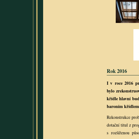
Rok 2016
I v roce 2016 p
bylo zrekonstruo
křídle hlavní bu
baroním křídlem 
Rekonstrukce prob
dotační titul z p
s rozšířenou pů