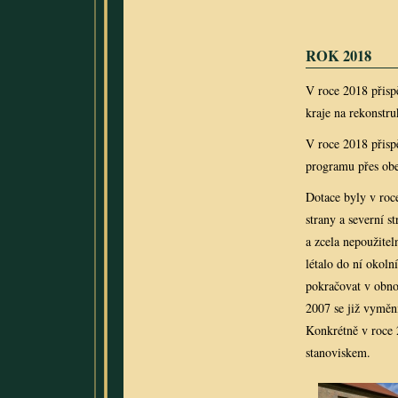
ROK 2018
V roce 2018 přisp
kraje na rekonstr
V roce 2018 přisp
programu přes obe
Dotace byly v roc
strany a severní s
a zcela nepoužite
létalo do ní okoln
pokračovat v obno
2007 se již vyměni
Konkrétně v roce 
stanoviskem.