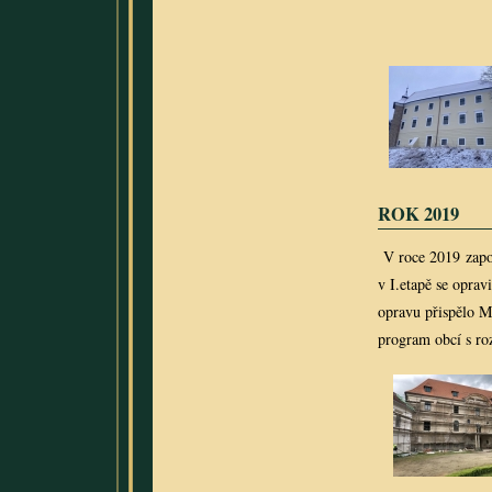
ROK 2019
V roce 2019 započ
v I.etapě se oprav
opravu přispělo M
program obcí s ro