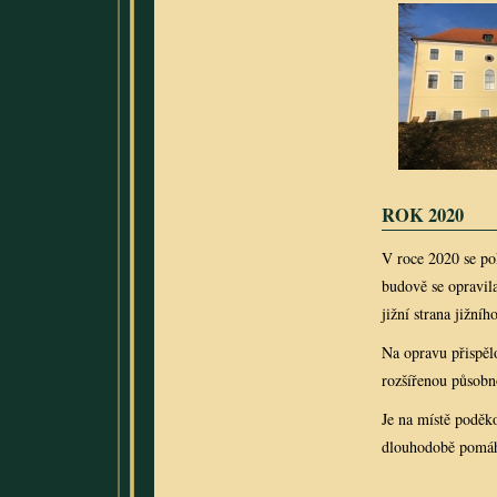
R
OK 2020
V roce 2020 se po
budově se opravila
jižní strana jižní
Na opravu přispěl
rozšířenou působn
Je na místě podě
dlouhodobě pomáh