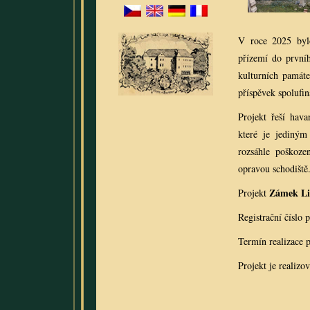
V roce 2025 by
přízemí do prvníh
kulturních památ
příspěvek spolufi
Projekt řeší hava
které je jediným
rozsáhle poškoze
opravou schodiště
Zámek Lit
Projekt
Registrační číslo 
Termín realizace 
Projekt je realiz