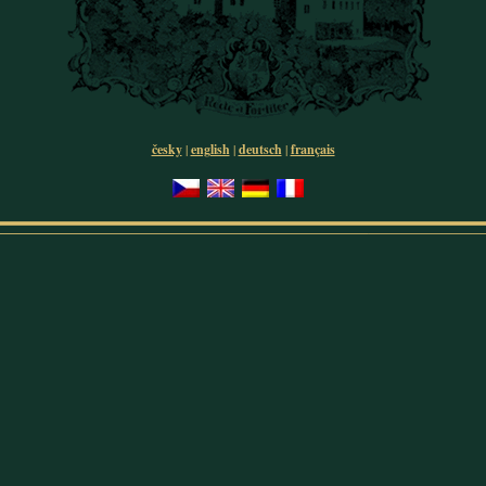
česky
|
english
|
deutsch
|
français