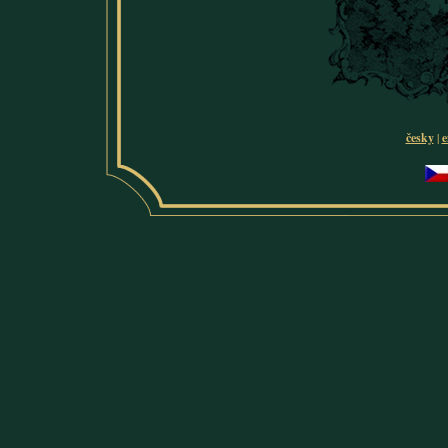
česky
|
e