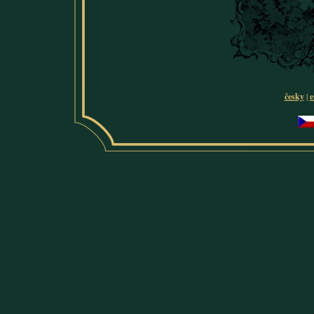
česky
|
e